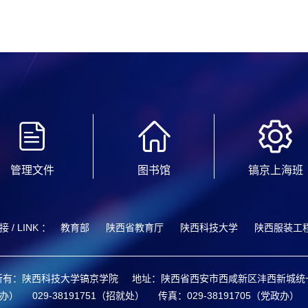
管理文件
图书馆
镐京上海班
 / LINK ：
教育部
陕西省教育厅
陕西科技大学
陕西服装工
所有：陕西科技大学镐京学院
地址：陕西省西安市西咸新区沣西新城统
政办）
029-38191751（招就处）
传真：029-38191705（党政办）